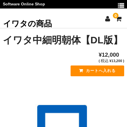
Software Online Shop
0
イワタの商品
ご利用ガイド
イワタ中細明朝体【DL版】
お問い合わせ
¥12,000
マイページ
税込
(
¥13,200 )
カート
お知らせ