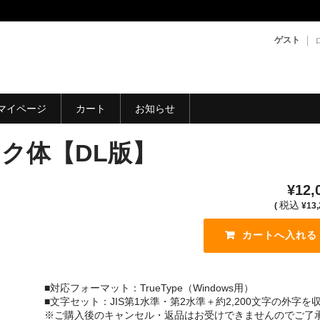
ゲスト
マイページ
カート
お知らせ
ク体【DL版】
¥12,
税込
(
¥13,
■対応フォーマット：TrueType（Windows用）
■文字セット：JIS第1水準・第2水準＋約2,200文字の外字を
※ご購入後のキャンセル・返品はお受けできませんのでご了