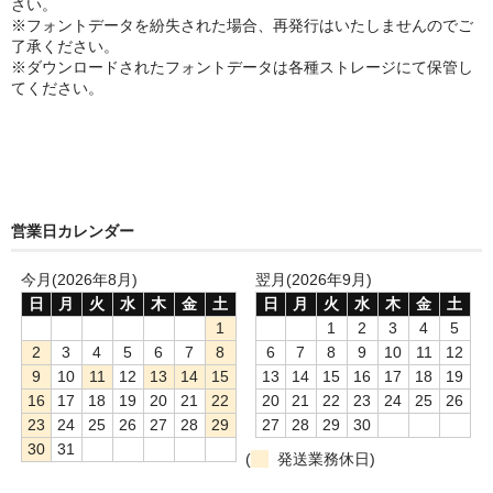
さい。
※フォントデータを紛失された場合、再発行はいたしませんのでご
了承ください。
※ダウンロードされたフォントデータは各種ストレージにて保管し
てください。
営業日カレンダー
今月(2026年8月)
翌月(2026年9月)
日
月
火
水
木
金
土
日
月
火
水
木
金
土
1
1
2
3
4
5
2
3
4
5
6
7
8
6
7
8
9
10
11
12
9
10
11
12
13
14
15
13
14
15
16
17
18
19
16
17
18
19
20
21
22
20
21
22
23
24
25
26
23
24
25
26
27
28
29
27
28
29
30
30
31
(
発送業務休日)