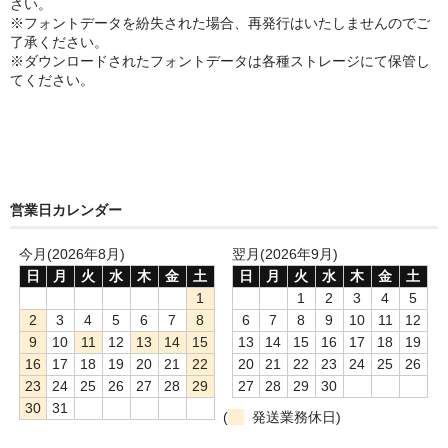
さい。
※フォントデータを紛失された場合、再発行はいたしませんのでご
了承ください。
※ダウンロードされたフォントデータは各種ストレージにて保管し
てください。
営業日カレンダー
今月(2026年8月)
翌月(2026年9月)
日
月
火
水
木
金
土
日
月
火
水
木
金
土
1
1
2
3
4
5
2
3
4
5
6
7
8
6
7
8
9
10
11
12
9
10
11
12
13
14
15
13
14
15
16
17
18
19
16
17
18
19
20
21
22
20
21
22
23
24
25
26
23
24
25
26
27
28
29
27
28
29
30
30
31
(
発送業務休日)