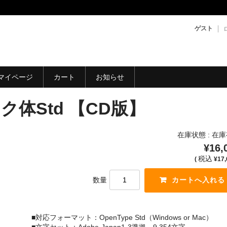
ゲスト
マイページ
カート
お知らせ
体Std 【CD版】
在庫状態 : 在
¥16,
税込
(
¥17,
数量
■対応フォーマット：OpenType Std（Windows or Mac）