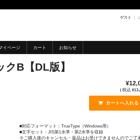
ゲスト
マイページ
カート
お知らせ
ックB【DL版】
¥12,
税込
(
¥13,
■対応フォーマット：TrueType（Windows用）
■文字セット：JIS第1水準・第2水準を収録
※ご購入後のキャンセル・返品はお受けできませんのでご了