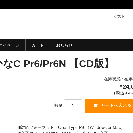
ゲスト
マイページ
カート
お知らせ
C Pr6/Pr6N 【CD版】
在庫状態 : 在
¥24,
税込
(
¥26,
数量
■対応フォーマット：OpenType Pr6（Windows or Mac）