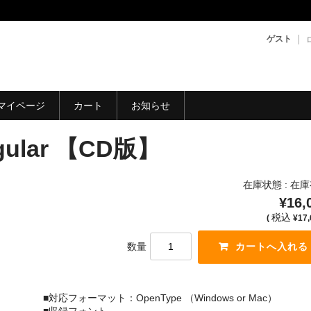
ゲスト
マイページ
カート
お知らせ
ular 【CD版】
在庫状態 : 在
¥16,
税込
(
¥17,
数量
■対応フォーマット：OpenType （Windows or Mac）